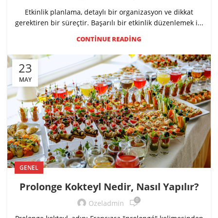
Etkinlik planlama, detaylı bir organizasyon ve dikkat
gerektiren bir süreçtir. Başarılı bir etkinlik düzenlemek i...
CONTINUE READING
23
MAY
GENEL
Prolonge Kokteyl Nedir, Nasıl Yapılır?
0
Ozeladmin