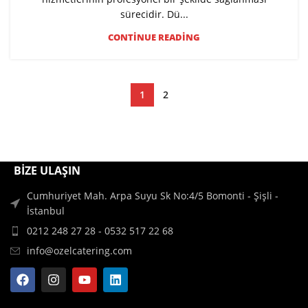
sürecidir. Dü...
CONTINUE READING
1
2
BİZE ULAŞIN
Cumhuriyet Mah. Arpa Suyu Sk No:4/5 Bomonti - Şişli -
İstanbul
0212 248 27 28 - 0532 517 22 68
info@ozelcatering.com