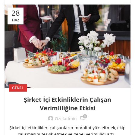
İletişim
28
HAZ
GENEL
Şirket İçi Etkinliklerin Çalışan
Verimliliğine Etkisi
0
Ozeladmin
Şirket içi etkinlikler, çalışanların moralini yükseltmek, ekip
çalışmasını teşvik etmek ve genel verimliliği artı...