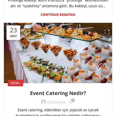
Prolonge kokteyl, adını Fransızca "prolongé" kelimesinden
alır ve "uzatılmış" anlamına gelir. Bu kokteyl, uzun sü...
CONTINUE READING
23
MAY
GENEL
Event Catering Nedir?
0
Ozeladmin
Event catering, etkinlikler için yiyecek ve içecek
hizmetlerinin profesyonel bir şekilde sağlanması